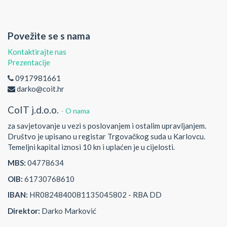
Povežite se s nama
Kontaktirajte nas
Prezentacije
0917981661
darko@coit.hr
CoIT j.d.o.o.
-
O nama
za savjetovanje u vezi s poslovanjem i ostalim upravljanjem.
Društvo je upisano u registar Trgovačkog suda u Karlovcu.
Temeljni kapital iznosi 10 kn i uplaćen je u cijelosti.
MBS:
04778634
OIB:
61730768610
IBAN:
HR0824840081135045802 - RBA DD
Direktor:
Darko Marković