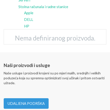
Serveri
Stolna računala i radne stanice
Apple
DELL
HP
Nema definiranog proizvoda.
Naši proizvodi i usluge
Naše usluge i proizvodi krojeni su po mjeri malih, srednjih i velikih
poduzeća koja su spremna optimizirati svoj učinak i pritom ostvariti
uštede.
UDALJENA PODRŠKA