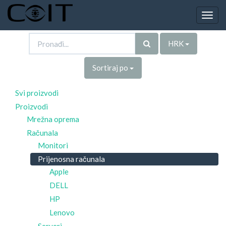
Togg
navig
HRK
Sortiraj po
Svi proizvodi
Proizvodi
Mrežna oprema
Računala
Monitori
Prijenosna računala
Apple
DELL
HP
Lenovo