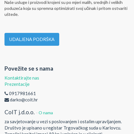
Naše usluge i proizvodi krojeni su po mjeri malih, srednjih i velikih
poduzeća koja su spremna optimizirati svoj učinak i pritom ostvariti
uštede.
UDALJENA PODRŠKA
Povežite se s nama
Kontaktirajte nas
Prezentacije
0917981661
darko@coit.hr
CoIT j.d.o.o.
-
O nama
za savjetovanje u vezi s poslovanjem i ostalim upravljanjem.
Društvo je upisano u registar Trgovačkog suda u Karlovcu.
Temeljni kapital iznosi 10 kn i uplaćen je u cijelosti.