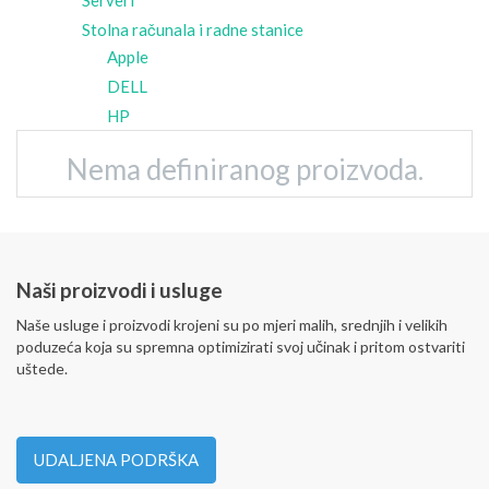
Serveri
Stolna računala i radne stanice
Apple
DELL
HP
Nema definiranog proizvoda.
Naši proizvodi i usluge
Naše usluge i proizvodi krojeni su po mjeri malih, srednjih i velikih
poduzeća koja su spremna optimizirati svoj učinak i pritom ostvariti
uštede.
UDALJENA PODRŠKA