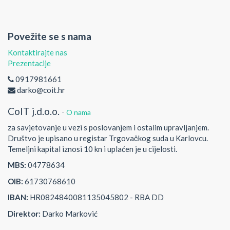
Povežite se s nama
Kontaktirajte nas
Prezentacije
0917981661
darko@coit.hr
CoIT j.d.o.o.
-
O nama
za savjetovanje u vezi s poslovanjem i ostalim upravljanjem.
Društvo je upisano u registar Trgovačkog suda u Karlovcu.
Temeljni kapital iznosi 10 kn i uplaćen je u cijelosti.
MBS:
04778634
OIB:
61730768610
IBAN:
HR0824840081135045802 - RBA DD
Direktor:
Darko Marković