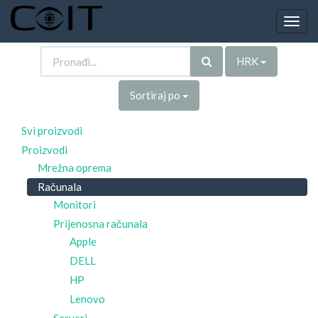
Togg
navig
HRK
Sortiraj po
Svi proizvodi
Proizvodi
Mrežna oprema
Računala
Monitori
Prijenosna računala
Apple
DELL
HP
Lenovo