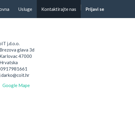
ovna
Usluge
Kontaktirajte nas
Prijavi se
IT j.d.o.o.
Brezova glava 3d
arlovac 47000
rvatska
0917981661
darko@coit.hr
Google Mape