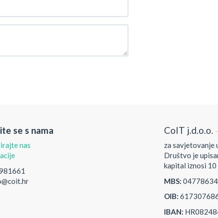
ite se s nama
CoIT j.d.o.o.
irajte nas
za savjetovanje u
acije
Društvo je upisa
kapital iznosi 10 
981661
o@coit.hr
MBS:
04778634
OIB:
61730768
IBAN:
HR082484