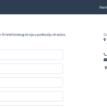
Nasl
ili telefonskog broja u podnožju stranice.
Co
K
H