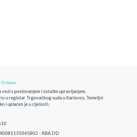
-
O nama
 vezi s poslovanjem i ostalim upravljanjem.
no u registar Trgovačkog suda u Karlovcu. Temeljni
kn i uplaćen je u cijelosti.
610
0081135045802 - RBA DD